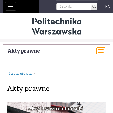
EN
Toggle
navigation
Akty prawne
Togg
navi
Strona główna
»
Akty prawne